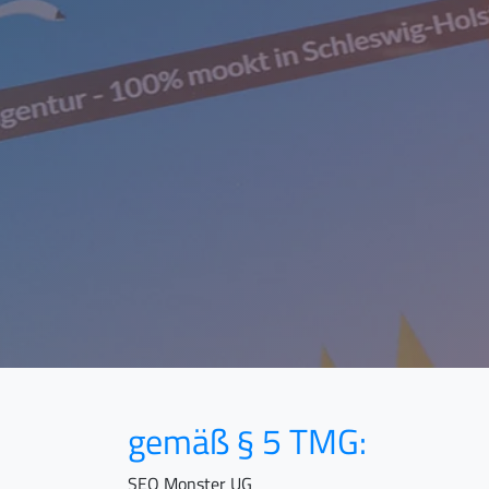
gemäß § 5 TMG:
SEO Monster UG