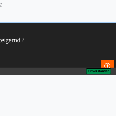
S)
eigernd ?