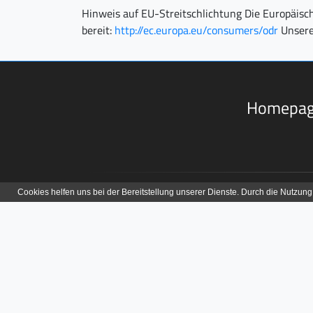
Hinweis auf EU-Streitschlichtung Die Europäisch
bereit:
http://ec.europa.eu/consumers/odr
Unsere
Homepage
Anschrift
Tools
SEO-Monster.de - Internetagentur
SERP Ico
Mörkenstraße 7
SERP Liv
22767 Hamburg
Tel:
040 33 463 9393
E-Mail:
info@seo-monster.de