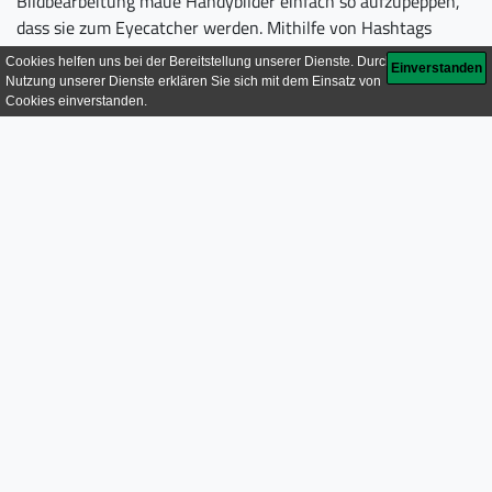
Bildbearbeitung maue Handybilder einfach so aufzupeppen,
dass sie zum Eyecatcher werden. Mithilfe von Hashtags
(Keywords mit vorangestelltem Doppelkreuz #) werden die
Bilder in Themen einsortiert und können darüber in der
diensteigenen Suchmaschine gefunden werden. Auch hier
kann jeder Beitrag geliked und kommentiert werden und
man kann einem Profil folgen.
Neben einer Nutzung als Fotoblog kann der Dienst auch
gewerblich genutzt werden, um eine Marke oder Firma mit
einer Art Webprofil zu promoten. Mit einem solchen
Business-Account erhält man Zugriff auf spezielle
Statistiken, kann Werbeanzeigen direkt in der App erstellen
und Kontaktmöglichkeiten hinzufügen. Instagram gehört
nunmehr zu Facebook und ist daher bestens dort integriert.
Wenn Ihr Unternehmen besser mit Bildern als mit Worten zu
beschreiben ist, sollten Sie eine Instagram-Nutzung
erwägen, idealerweise in Kombination mit Facebook für eine
bessere Reichweite.